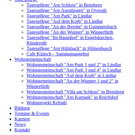
Tagespflege "Am Schloss" in Bensberg
Tagespflege "Am Auenbogen" in Overath
Tagespflege "Am Park" in Lindlar
Tagespflege "Auf dem Korb" in Lindlar
Tagespflege "An der Berstig" in Gummersbach
Tagespflege "An der Wupper" in Wipperfürth
Tagespflege "Im Baumhof" in Engelskirchen-
Ründeroth
Tagespflege "Am Hülsbach" in Hülsenbusch
Cafe Klatsch – Samstagsangebot
Wohngemeinschaft
Wohngemeinschaft "Am Park 1 und 2" in Lindlar
Wohngemeinschaft "Am Park 3 und 4" in Lindlar
Wohngemeinschaft "Auf dem Korb" in Lindlar
Wohngemeinschaft "An der Wupper 1 und 2" in
Wipperfürth
Wohngemeinschaft "Villa am Schloss" in Bensberg
Wohngemeinschaft "Am Kurpark" in Reichshof
Wohnprojekt Refrath
Bildung
Termine & Events
Karriere
News
Kontakt