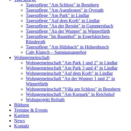
Tagespflege "Am Schloss" in Bensberg
Tagespflege "Am Auenbogen" in Overath
Tagespflege "Am Park" in Lindlar
Tagespflege "Auf dem Korb" in Lindlar
Tagespflege "An der Berstig" in Gummersbach
Tagespflege "An der Wupper" in Wipperfürth
Tagespflege "Im Baumhof" in Engelskirchen-
Ründeroth
Tagespflege "Am Hülsbach" in Hülsenbusch
Cafe Klatsch – Samstagsangebot
Wohngemeinschaft
Wohngemeinschaft "Am Park 1 und 2" in Lindlar
Wohngemeinschaft "Am Park 3 und 4" in Lindlar
Wohngemeinschaft "Auf dem Korb" in Lindlar
Wohngemeinschaft "An der Wupper 1 und 2" in
Wipperfürth
Wohngemeinschaft "Villa am Schloss" in Bensberg
Wohngemeinschaft "Am Kurpark" in Reichshof
Wohnprojekt Refrath
Bildung
Termine & Events
Karriere
News
Kontakt